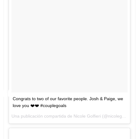
Congrats to two of our favorite people. Josh & Paige, we
love you ❤️❤️ #couplegoals
Una publicación compartida de Nicole Golfieri (@nicolegolfieri) el