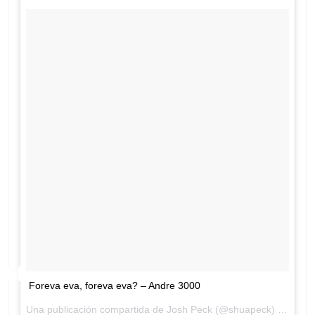
Foreva eva, foreva eva? – Andre 3000
Una publicación compartida de Josh Peck (@shuapeck) el
19 de