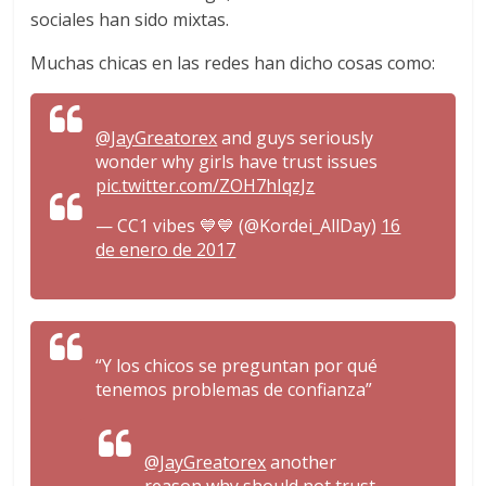
sociales han sido mixtas.
Muchas chicas en las redes han dicho cosas como:
@JayGreatorex
and guys seriously
wonder why girls have trust issues
pic.twitter.com/ZOH7hIqzJz
— CC1 vibes 💙💙 (@Kordei_AllDay)
16
de enero de 2017
“Y los chicos se preguntan por qué
tenemos problemas de confianza”
@JayGreatorex
another