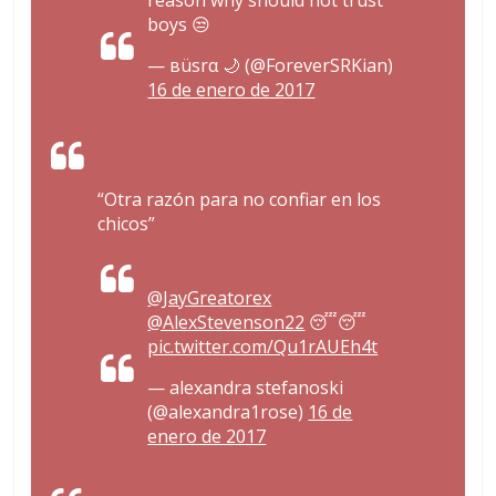
reason why should not trust
boys 😒
— вüѕrα 🌙 (@ForeverSRKian)
16 de enero de 2017
“Otra razón para no confiar en los
chicos”
@JayGreatorex
@AlexStevenson22
😴😴
pic.twitter.com/Qu1rAUEh4t
— alexandra stefanoski
(@alexandra1rose)
16 de
enero de 2017