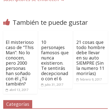
También te puede gustar
El misterioso
10
21 cosas que
caso de “This
personajes
todo hombre
Man”: No lo
famosos que
debe llevar
conocen,
nunca
en su auto
pero 2000
existieron.
SIEMPRE (Sin
personas
Te sentirás
la numero 11
han soñado
decepcionad
morirías)
con él ¿Tú
o con el 6
febrero 9, 2017
también?
julio 31, 2017
abril 13, 2017
Categorías