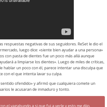
as respuestas negativas de sus seguidores. ReSet le dio el
permercado, luego dice: «siente bien ayudar a una persona»
eos con pasta de dientes fue un poco más allá aunque
ayudará a limpiarse los dientes». Luego de miles de críticas,
de hablar un poco con él, parece intentar una disculpa que
e con el que intenta lavar su culpa.
a sentido ofendido» y afirmó que cualquiera comete un
uarios le acusaran de inmaduro y tonto.
n el vagabundo a si que fui a verle y esto me dijo.