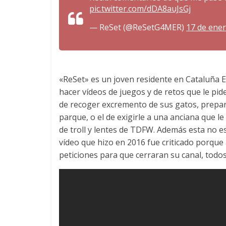
pic.twitter.com/dDA8auJsGj
— ReSet (@ReSetG4MER)
17 de ene
«ReSet» es un joven residente en Cataluña 
hacer vídeos de juegos y de retos que le pid
de recoger excremento de sus gatos, prepar
parque, o el de exigirle a una anciana que 
de troll y lentes de TDFW. Además esta no e
vídeo que hizo en 2016 fue criticado porque
peticiones para que cerraran su canal, todos