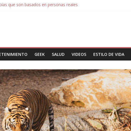
abías que son basados en personas reales
re’ que infecta sistemas móviles bancarios
al?
te y que no sabias para que funcionaban
ETENIMIENTO
GEEK
SALUD
VIDEOS
ESTILO DE VIDA